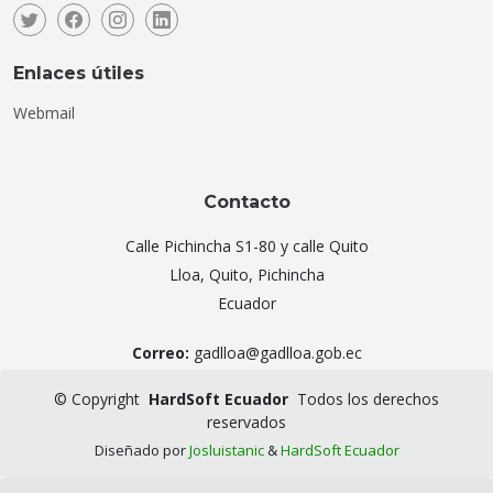
Enlaces útiles
Webmail
Contacto
Calle Pichincha S1-80 y calle Quito
Lloa, Quito, Pichincha
Ecuador
Correo:
gadlloa@gadlloa.gob.ec
©
Copyright
HardSoft Ecuador
Todos los derechos
reservados
Diseñado por
Josluistanic
&
HardSoft Ecuador